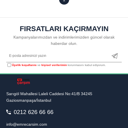
FIRSATLARI KAÇIRMAYIN
Kampanyalarımızdan ve indirimlerimizden güncel olarak
haberdar olun.
Üyelik koşullarını
ve
kişisel verilerimin
korunmasını kabul ediyorum.
Sarıgöl Mahallesi Laleli Caddesi No:41/B 34245
Gaziosmanpaşa/İstanbul
0212 626 66 66
info@emrecarsim.com