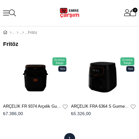
0
Fritöz
Fritöz
Ücretsiz
Ücretsiz
Kargo
Kargo
Yeni
Yeni
Ürün
Ürün
ARÇELİK FR 9374 Arçelik Gurme SteamFry® Az Yağlı Fritöz
ARÇELİK FRA 6364 S GurmeFry XXL™️ Az Yağlı Fritöz
₺7.386,00
₺5.326,00
1