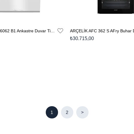
ARÇELİK ADE 6062 B1 Ankastre Duvar Tipi Davlumbaz
₺30.715,00
1
2
>