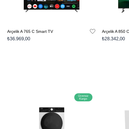
Arçelik A 765 C Smart TV
Arçelik A 850 
₺36.969,00
₺28.342,00
Ücretsiz
Kargo