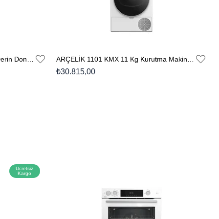
ARÇELİK 2205 JEM Sandık Tipi Derin Dondurucu
ARÇELİK 1101 KMX 11 Kg Kurutma Makinesi
₺30.815,00
Ücretsiz
Kargo