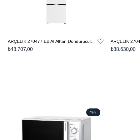
ARÇELİK 270477 EB AI Alttan Donduruculu Buzdolabı
₺43.707,00
₺38.630,00
Yeni
Ürün