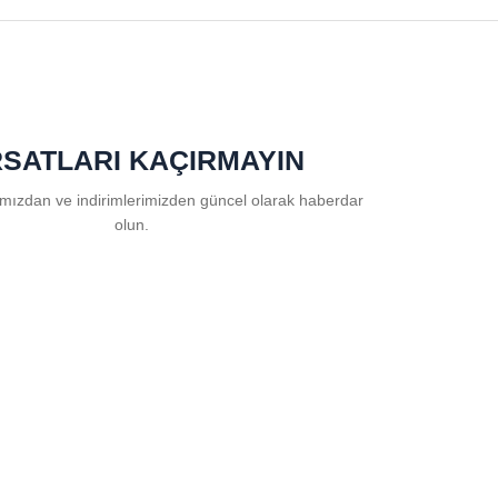
RSATLARI KAÇIRMAYIN
ızdan ve indirimlerimizden güncel olarak haberdar
olun.
rını
ve
kişisel verilerimin
korunmasını kabul ediyorum.