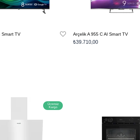
C Smart TV
Arçelik A 955 C AI Smart TV
₺39.710,00
Ücretsiz
Kargo