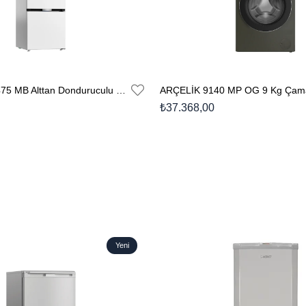
ARÇELİK 270475 MB Alttan Donduruculu Buzdolabı
₺37.368,00
Yeni
Ürün