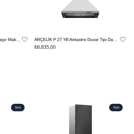
ARÇELİK 9140 MP OG 9 Kg Çamaşır Makinesi
ARÇELİK P 27 YB Ankastre Duvar Tipi Davlumbaz
₺8.835,00
Yeni
Yeni
Ürün
Ürün