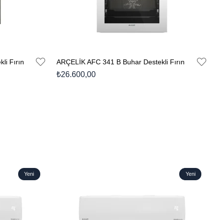
li Fırın
ARÇELİK AFC 341 B Buhar Destekli Fırın
₺26.600,00
Yeni
Yeni
Ürün
Ürün