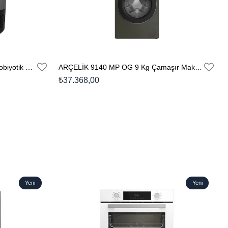
ARÇELİK YM 9242 I Tadı Var® Probiyotik Yoğurt & Kefir Makinesi
ARÇELİK 9140 MP OG 9 Kg Çamaşır Makinesi
₺37.368,00
Yeni
Yeni
Ürün
Ürün