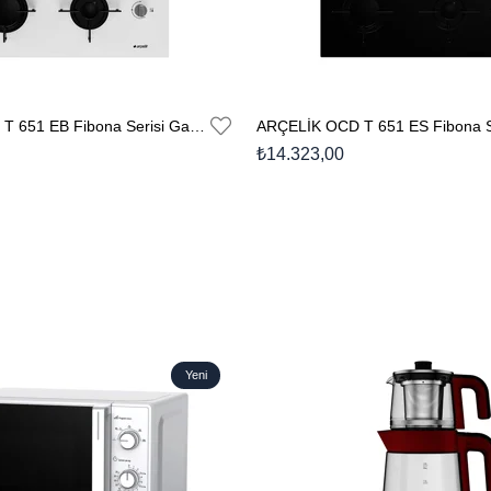
ARÇELİK OCD T 651 EB Fibona Serisi Gazlı Cam Tablalı Ocak
₺14.323,00
Yeni
Ürün