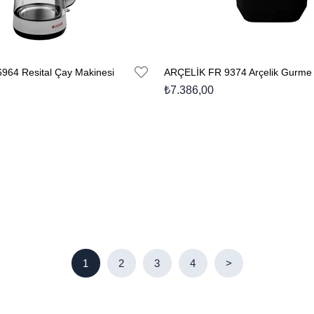
64 Resital Çay Makinesi
₺7.386,00
1
2
3
4
>