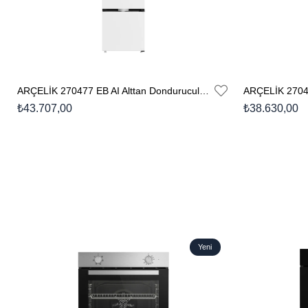
ARÇELİK 270477 EB AI Alttan Donduruculu Buzdolabı
₺43.707,00
₺38.630,00
Yeni
Ürün