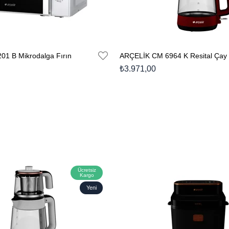
1 B Mikrodalga Fırın
ARÇELİK CM 6964 K Resital Çay 
₺3.971,00
Ücretsiz
Kargo
Yeni
Ürün