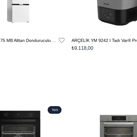
ARÇELİK 270475 MB Alttan Donduruculu Buzdolabı
₺9.118,00
Yeni
Ürün