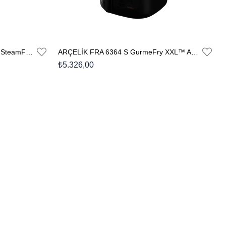
ARÇELİK FR 9374 Arçelik Gurme SteamFry® Az Yağlı Fritöz
ARÇELİK FRA 6364 S GurmeFry XXL™️ Az Yağlı Fritöz
₺5.326,00