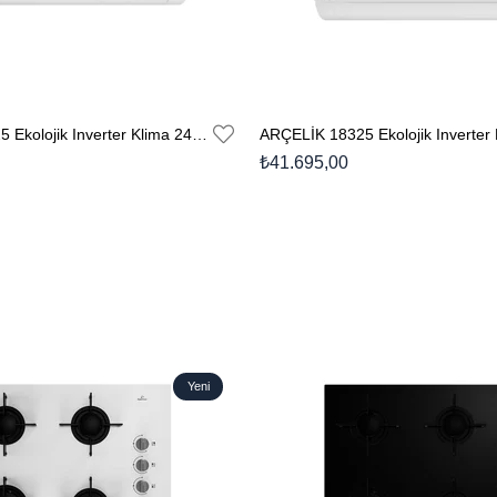
ARÇELİK 24325 Ekolojik Inverter Klima 24.000 Btu/h Split Klima17 yorum
₺41.695,00
Yeni
Ürün