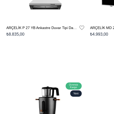
ARÇELİK P 27 YB Ankastre Duvar Tipi Davlumbaz
ARÇELİK MD 20
₺8.835,00
₺4.993,00
Ücretsiz
Kargo
Yeni
Ürün