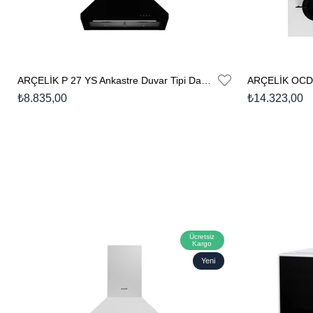
ARÇELİK P 27 YS Ankastre Duvar Tipi Davlumbaz
₺8.835,00
₺14.323,00
Ücretsiz
Kargo
Yeni
Ürün