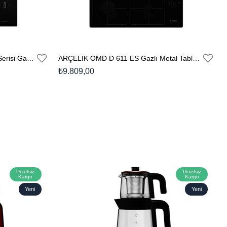
ARÇELİK OCD T 651 ES Fibona Serisi Gazlı Cam Tablalı Ocak
ARÇELİK OMD D 611 ES Gazlı Metal Tablalı Ocak
₺9.809,00
Ücretsiz
Ücretsiz
Kargo
Kargo
Yeni
Yeni
Ürün
Ürün