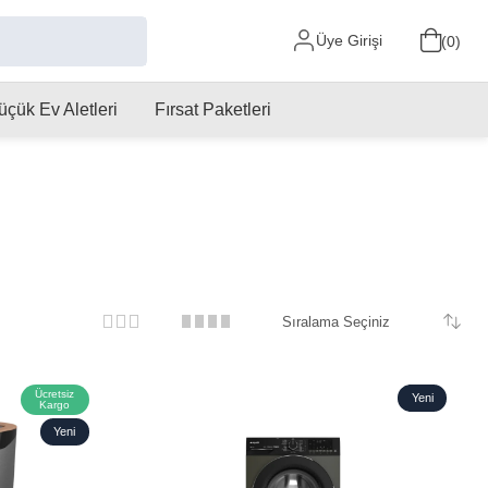
Üye Girişi
0
üçük Ev Aletleri
Fırsat Paketleri
Ücretsiz
Yeni
Kargo
Ürün
Yeni
Ürün