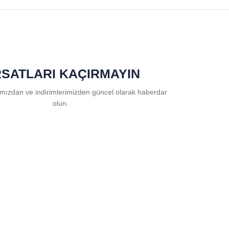
RSATLARI KAÇIRMAYIN
ızdan ve indirimlerimizden güncel olarak haberdar
olun.
rını
ve
kişisel verilerimin
korunmasını kabul ediyorum.