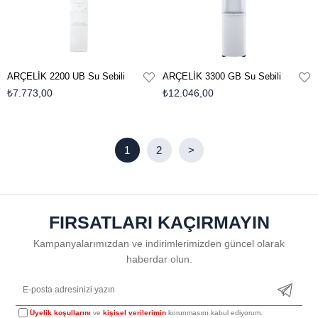
ARÇELİK 2200 UB Su Sebili
ARÇELİK 3300 GB Su Sebili
₺7.773,00
₺12.046,00
1
2
>
FIRSATLARI KAÇIRMAYIN
Kampanyalarımızdan ve indirimlerimizden güncel olarak
haberdar olun.
Üyelik koşullarını
ve
kişisel verilerimin
korunmasını kabul ediyorum.