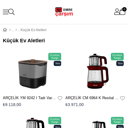
0
Küçük Ev Aletleri
Küçük Ev Aletleri
Ücretsiz
Ücretsiz
Kargo
Kargo
Yeni
Yeni
Ürün
Ürün
ARÇELİK YM 9242 I Tadı Var® Probiyotik Yoğurt & Kefir Makinesi
ARÇELİK CM 6964 K Resital Çay Makinesi
₺9.118,00
₺3.971,00
Ücretsiz
Ücretsiz
Kargo
Kargo
Yeni
Yeni