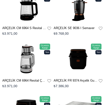
Ürün
Ürün
ARÇELİK CM 6964 S Resital Çay Makinesi
ARÇELİK SE 9036 I Semaver
₺3.971,00
₺9.768,00
Ücretsiz
Ücretsiz
Kargo
Kargo
Yeni
Yeni
Ürün
Ürün
ARÇELİK CM 6964 Resital Çay Makinesi
ARÇELİK FR 9374 Arçelik Gurme SteamFry® Az Yağlı Fritöz
₺3.971,00
₺7.386,00
Ücretsiz
Ücretsiz
Kargo
Kargo
Yeni
Yeni