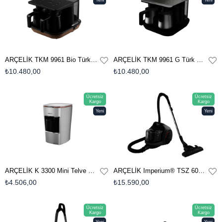
Ürün
Ürün
ARÇELİK TKM 9961 Bio Türk Kahve Makinesi
ARÇELİK TKM 9961 G Türk Kahve Makinesi
₺10.480,00
₺10.480,00
Ücretsiz
Ücretsiz
Kargo
Kargo
Yeni
Yeni
Ürün
Ürün
ARÇELİK K 3300 Mini Telve Beyaz Türk Kahve Makinesi
ARÇELİK Imperium® TSZ 6083 Toz Torbasız Süpürge
₺4.506,00
₺15.590,00
Ücretsiz
Ücretsiz
Kargo
Kargo