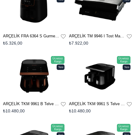
Ürün
Ürün
ARÇELİK FRA 6364 S GurmeFry XXL™️ Az Yağlı Fritöz
ARÇELİK TM 9946 I Tost Makinesi
₺5.326,00
₺7.922,00
Ücretsiz
Ücretsiz
Kargo
Kargo
Yeni
Yeni
Ürün
Ürün
ARÇELİK TKM 9961 B Telve Türk Kahve Makinesi
ARÇELİK TKM 9961 S Telve Türk Kahve Makinesi
₺10.480,00
₺10.480,00
Ücretsiz
Ücretsiz
Kargo
Kargo
Yeni
Yeni