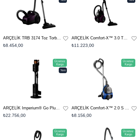
Yeni
Yeni
Ürün
Ürün
ARÇELİK TRB 3174 Toz Torbalı Süpürge
ARÇELİK Comfort-X™ 3.0 TSZ 6282 T Toz Torbasız Süpürge
₺8.454,00
₺11.223,00
Ücretsiz
Ücretsiz
Kargo
Kargo
Yeni
Ürün
ARÇELİK Imperium® Go Plus 3.0 SD 9461 Şarjlı Dikey Süpürge
ARÇELİK Comfort-X™ 2.0 S 7564 Toz Torbasız Süpürge
₺22.756,00
₺8.156,00
Ücretsiz
Ücretsiz
Kargo
Kargo